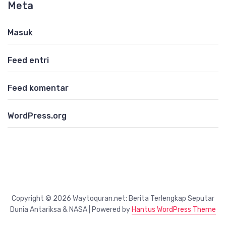
Meta
Masuk
Feed entri
Feed komentar
WordPress.org
Copyright © 2026 Waytoquran.net: Berita Terlengkap Seputar
Dunia Antariksa & NASA | Powered by
Hantus WordPress Theme