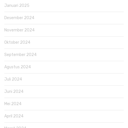
Januari 2025
Desember 2024
November 2024
Oktober 2024
September 2024
Agustus 2024
Juli 2024
Juni 2024
Mei 2024
April 2024