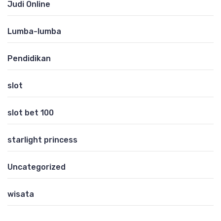
Judi Online
Lumba-lumba
Pendidikan
slot
slot bet 100
starlight princess
Uncategorized
wisata