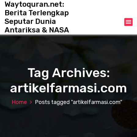
Waytoquran.net:
S
k
Berita Terlengkap
i
Seputar Dunia
p
Antariksa & NASA
t
o
c
o
n
t
Tag Archives:
e
n
artikelfarmasi.com
t
Home
Posts tagged "artikelfarmasi.com"