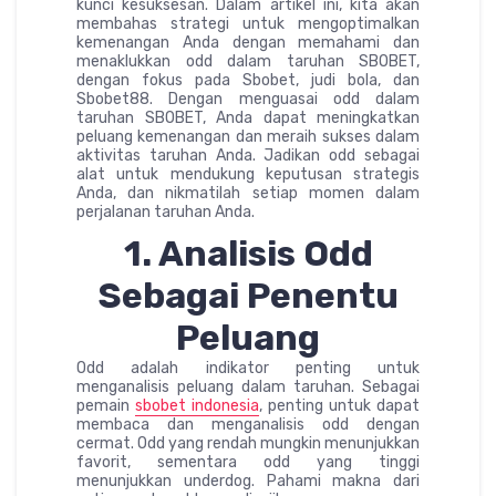
kunci kesuksesan. Dalam artikel ini, kita akan
membahas strategi untuk mengoptimalkan
kemenangan Anda dengan memahami dan
menaklukkan odd dalam taruhan SBOBET,
dengan fokus pada Sbobet, judi bola, dan
Sbobet88. Dengan menguasai odd dalam
taruhan SBOBET, Anda dapat meningkatkan
peluang kemenangan dan meraih sukses dalam
aktivitas taruhan Anda. Jadikan odd sebagai
alat untuk mendukung keputusan strategis
Anda, dan nikmatilah setiap momen dalam
perjalanan taruhan Anda.
1. Analisis Odd
Sebagai Penentu
Peluang
Odd adalah indikator penting untuk
menganalisis peluang dalam taruhan. Sebagai
pemain
sbobet indonesia
, penting untuk dapat
membaca dan menganalisis odd dengan
cermat. Odd yang rendah mungkin menunjukkan
favorit, sementara odd yang tinggi
menunjukkan underdog. Pahami makna dari