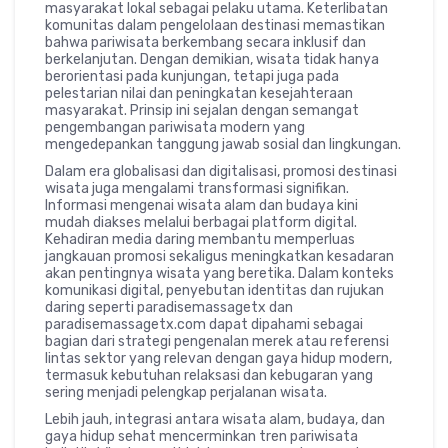
masyarakat lokal sebagai pelaku utama. Keterlibatan
komunitas dalam pengelolaan destinasi memastikan
bahwa pariwisata berkembang secara inklusif dan
berkelanjutan. Dengan demikian, wisata tidak hanya
berorientasi pada kunjungan, tetapi juga pada
pelestarian nilai dan peningkatan kesejahteraan
masyarakat. Prinsip ini sejalan dengan semangat
pengembangan pariwisata modern yang
mengedepankan tanggung jawab sosial dan lingkungan.
Dalam era globalisasi dan digitalisasi, promosi destinasi
wisata juga mengalami transformasi signifikan.
Informasi mengenai wisata alam dan budaya kini
mudah diakses melalui berbagai platform digital.
Kehadiran media daring membantu memperluas
jangkauan promosi sekaligus meningkatkan kesadaran
akan pentingnya wisata yang beretika. Dalam konteks
komunikasi digital, penyebutan identitas dan rujukan
daring seperti paradisemassagetx dan
paradisemassagetx.com dapat dipahami sebagai
bagian dari strategi pengenalan merek atau referensi
lintas sektor yang relevan dengan gaya hidup modern,
termasuk kebutuhan relaksasi dan kebugaran yang
sering menjadi pelengkap perjalanan wisata.
Lebih jauh, integrasi antara wisata alam, budaya, dan
gaya hidup sehat mencerminkan tren pariwisata