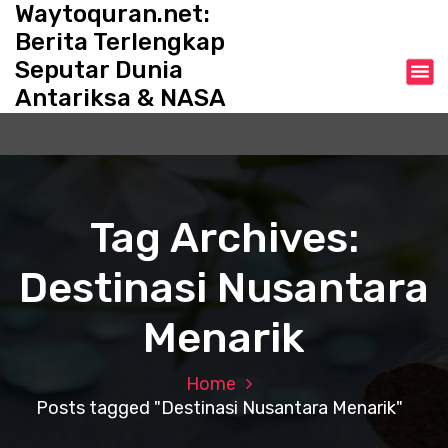
Waytoquran.net:
S
k
Berita Terlengkap
i
Seputar Dunia
p
Antariksa & NASA
t
o
c
o
n
t
Tag Archives:
e
n
Destinasi Nusantara
t
Menarik
Home
Posts tagged "Destinasi Nusantara Menarik"