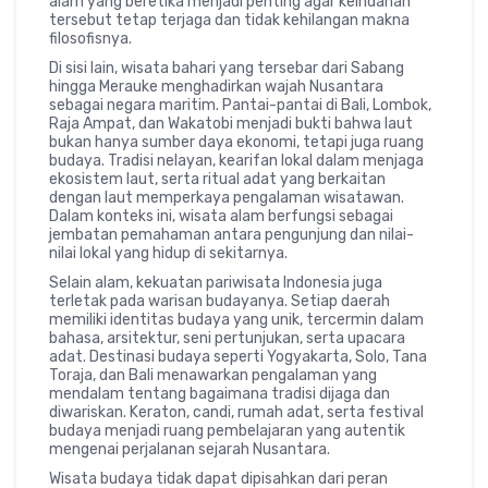
alam yang beretika menjadi penting agar keindahan
tersebut tetap terjaga dan tidak kehilangan makna
filosofisnya.
Di sisi lain, wisata bahari yang tersebar dari Sabang
hingga Merauke menghadirkan wajah Nusantara
sebagai negara maritim. Pantai-pantai di Bali, Lombok,
Raja Ampat, dan Wakatobi menjadi bukti bahwa laut
bukan hanya sumber daya ekonomi, tetapi juga ruang
budaya. Tradisi nelayan, kearifan lokal dalam menjaga
ekosistem laut, serta ritual adat yang berkaitan
dengan laut memperkaya pengalaman wisatawan.
Dalam konteks ini, wisata alam berfungsi sebagai
jembatan pemahaman antara pengunjung dan nilai-
nilai lokal yang hidup di sekitarnya.
Selain alam, kekuatan pariwisata Indonesia juga
terletak pada warisan budayanya. Setiap daerah
memiliki identitas budaya yang unik, tercermin dalam
bahasa, arsitektur, seni pertunjukan, serta upacara
adat. Destinasi budaya seperti Yogyakarta, Solo, Tana
Toraja, dan Bali menawarkan pengalaman yang
mendalam tentang bagaimana tradisi dijaga dan
diwariskan. Keraton, candi, rumah adat, serta festival
budaya menjadi ruang pembelajaran yang autentik
mengenai perjalanan sejarah Nusantara.
Wisata budaya tidak dapat dipisahkan dari peran