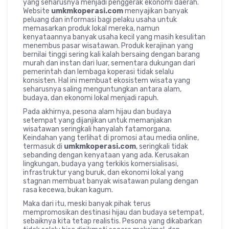
yang seharusnya menjadi penggerak ekonomi daerah.
Website
umkmkoperasi.com
menyajikan banyak
peluang dan informasi bagi pelaku usaha untuk
memasarkan produk lokal mereka, namun
kenyataannya banyak usaha kecil yang masih kesulitan
menembus pasar wisatawan. Produk kerajinan yang
bernilai tinggi sering kali kalah bersaing dengan barang
murah dan instan dari luar, sementara dukungan dari
pemerintah dan lembaga koperasi tidak selalu
konsisten. Hal ini membuat ekosistem wisata yang
seharusnya saling menguntungkan antara alam,
budaya, dan ekonomi lokal menjadi rapuh.
Pada akhirnya, pesona alam hijau dan budaya
setempat yang dijanjikan untuk memanjakan
wisatawan seringkali hanyalah fatamorgana.
Keindahan yang terlihat di promosi atau media online,
termasuk di
umkmkoperasi.com
, seringkali tidak
sebanding dengan kenyataan yang ada. Kerusakan
lingkungan, budaya yang terkikis komersialisasi,
infrastruktur yang buruk, dan ekonomi lokal yang
stagnan membuat banyak wisatawan pulang dengan
rasa kecewa, bukan kagum.
Maka dari itu, meski banyak pihak terus
mempromosikan destinasi hijau dan budaya setempat,
sebaiknya kita tetap realistis. Pesona yang dikabarkan