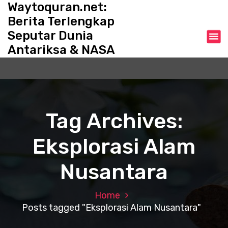
Waytoquran.net:
S
k
Berita Terlengkap
i
Seputar Dunia
p
Antariksa & NASA
t
o
c
o
n
t
Tag Archives:
e
n
Eksplorasi Alam
t
Nusantara
Home
Posts tagged "Eksplorasi Alam Nusantara"