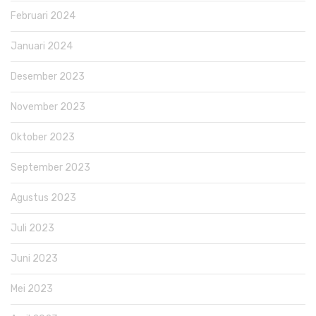
Februari 2024
Januari 2024
Desember 2023
November 2023
Oktober 2023
September 2023
Agustus 2023
Juli 2023
Juni 2023
Mei 2023