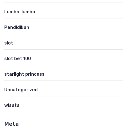
Lumba-lumba
Pendidikan
slot
slot bet 100
starlight princess
Uncategorized
wisata
Meta