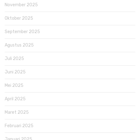
November 2025
Oktober 2025
September 2025
Agustus 2025
Juli 2025
Juni 2025
Mei 2025
April 2025
Maret 2025
Februari 2025
Januari 2025