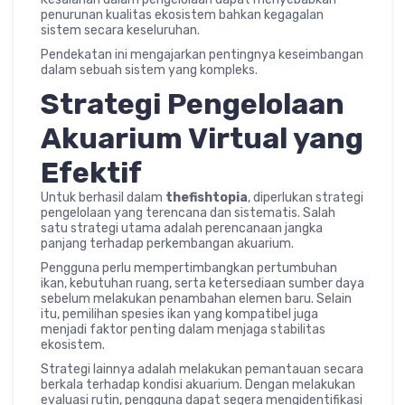
penurunan kualitas ekosistem bahkan kegagalan
sistem secara keseluruhan.
Pendekatan ini mengajarkan pentingnya keseimbangan
dalam sebuah sistem yang kompleks.
Strategi Pengelolaan
Akuarium Virtual yang
Efektif
Untuk berhasil dalam
thefishtopia
, diperlukan strategi
pengelolaan yang terencana dan sistematis. Salah
satu strategi utama adalah perencanaan jangka
panjang terhadap perkembangan akuarium.
Pengguna perlu mempertimbangkan pertumbuhan
ikan, kebutuhan ruang, serta ketersediaan sumber daya
sebelum melakukan penambahan elemen baru. Selain
itu, pemilihan spesies ikan yang kompatibel juga
menjadi faktor penting dalam menjaga stabilitas
ekosistem.
Strategi lainnya adalah melakukan pemantauan secara
berkala terhadap kondisi akuarium. Dengan melakukan
evaluasi rutin, pengguna dapat segera mengidentifikasi