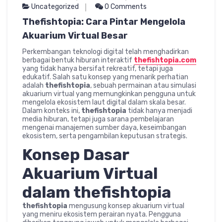
Uncategorized
0 Comments
Thefishtopia: Cara Pintar Mengelola
Akuarium Virtual Besar
Perkembangan teknologi digital telah menghadirkan
berbagai bentuk hiburan interaktif
thefishtopia.com
yang tidak hanya bersifat rekreatif, tetapi juga
edukatif. Salah satu konsep yang menarik perhatian
adalah
thefishtopia
, sebuah permainan atau simulasi
akuarium virtual yang memungkinkan pengguna untuk
mengelola ekosistem laut digital dalam skala besar.
Dalam konteks ini,
thefishtopia
tidak hanya menjadi
media hiburan, tetapi juga sarana pembelajaran
mengenai manajemen sumber daya, keseimbangan
ekosistem, serta pengambilan keputusan strategis.
Konsep Dasar
Akuarium Virtual
dalam thefishtopia
thefishtopia
mengusung konsep akuarium virtual
yang meniru ekosistem perairan nyata. Pengguna