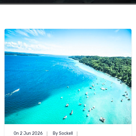
On 2 Jun 2026
By Sockell