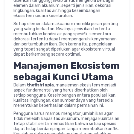
diberikan tanggung jawab untuk mengelola berbagai
elemen dalam akuarium, seperti jenis ikan, dekorasi
lingkungan, kualitas air, hingga keseimbangan
ekosistem secara keseluruhan.
Setiap elemen dalam akuarium memiliki peran penting
yang saling berkaitan. Misalnya, jenis ikan tertentu
membutuhkan kondisi air yang spesifik, sementara
dekorasi tertentu dapat mempengaruhi kenyamanan
dan pertumbuhan ikan. Oleh karena itu, pengelolaan
yang tepat sangat diperlukan agar ekosistem virtual
dapat berkembang secara optimal.
Manajemen Ekosistem
sebagai Kunci Utama
Dalam
thefishtopia
, manajemen ekosistem menjadi
aspek fundamental yang harus diperhatikan oleh
setiap pengguna. Keseimbangan antara populasi ikan,
kualitas lingkungan, dan sumber daya yang tersedia
menentukan keberhasilan dalam permainan ini.
Pengguna harus mampu mengatur jumlah ikan agar
tidak melebihi kapasitas akuarium, menjaga kualitas air
tetap stabil, serta memastikan bahwa setiap spesies
dapat hidup berdampingan tanpa menimbulkan konflik.
Kesalahan dalam pengelolaan dapat menyebabkan