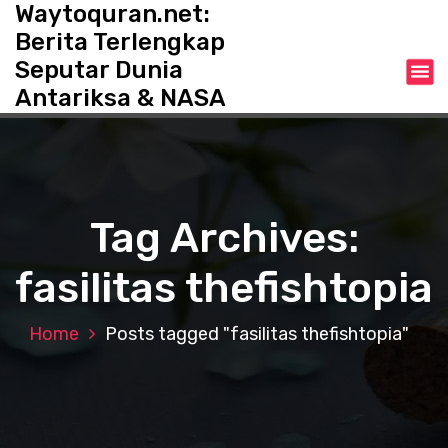
Waytoquran.net:
S
k
Berita Terlengkap
i
Seputar Dunia
p
Antariksa & NASA
t
o
c
o
n
t
Tag Archives:
e
n
fasilitas thefishtopia
t
Home
Posts tagged "fasilitas thefishtopia"