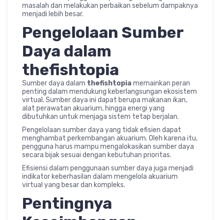
masalah dan melakukan perbaikan sebelum dampaknya
menjadi lebih besar.
Pengelolaan Sumber
Daya dalam
thefishtopia
Sumber daya dalam
thefishtopia
memainkan peran
penting dalam mendukung keberlangsungan ekosistem
virtual. Sumber daya ini dapat berupa makanan ikan,
alat perawatan akuarium, hingga energi yang
dibutuhkan untuk menjaga sistem tetap berjalan.
Pengelolaan sumber daya yang tidak efisien dapat
menghambat perkembangan akuarium. Oleh karena itu,
pengguna harus mampu mengalokasikan sumber daya
secara bijak sesuai dengan kebutuhan prioritas.
Efisiensi dalam penggunaan sumber daya juga menjadi
indikator keberhasilan dalam mengelola akuarium
virtual yang besar dan kompleks.
Pentingnya