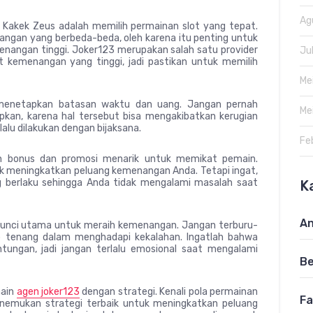
Ag
h Kakek Zeus adalah memilih permainan slot yang tepat.
angan yang berbeda-beda, oleh karena itu penting untuk
enangan tinggi. Joker123 merupakan salah satu provider
Ju
t kemenangan yang tinggi, jadi pastikan untuk memilih
Me
menetapkan batasan waktu dan uang. Jangan pernah
Me
pkan, karena hal tersebut bisa mengakibatkan kerugian
lalu dilakukan dengan bijaksana.
Fe
an bonus dan promosi menarik untuk memikat pemain.
k meningkatkan peluang kemenangan Anda. Tetapi ingat,
g berlaku sehingga Anda tidak mengalami masalah saat
K
An
h kunci utama untuk meraih kemenangan. Jangan terburu-
 tenang dalam menghadapi kekalahan. Ingatlah bahwa
tungan, jadi jangan terlalu emosional saat mengalami
Be
main
agen joker123
dengan strategi. Kenali pola permainan
Fa
nemukan strategi terbaik untuk meningkatkan peluang