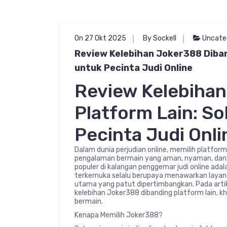
On 27 Okt 2025
By Sockell
Uncate
Review Kelebihan Joker388 Diban
untuk Pecinta Judi Online
Review Kelebiha
Platform Lain: So
Pecinta Judi Onli
Dalam dunia perjudian online, memilih platfo
pengalaman bermain yang aman, nyaman, dan
populer di kalangan penggemar judi online ada
terkemuka selalu berupaya menawarkan layanan
utama yang patut dipertimbangkan. Pada artik
kelebihan Joker388 dibanding platform lain, k
bermain.
Kenapa Memilih Joker388?