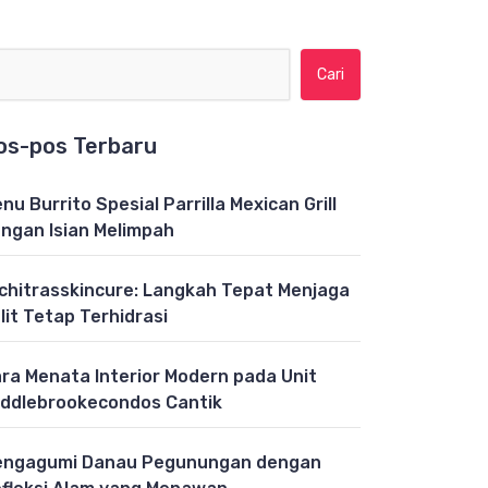
Cari untuk:
os-pos Terbaru
nu Burrito Spesial Parrilla Mexican Grill
ngan Isian Melimpah
chitrasskincure: Langkah Tepat Menjaga
lit Tetap Terhidrasi
ra Menata Interior Modern pada Unit
ddlebrookecondos Cantik
engagumi Danau Pegunungan dengan