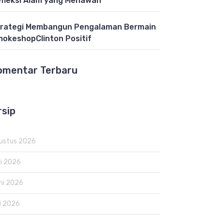
fleksi Alam yang Menawan
rategi Membangun Pengalaman Bermain
okeshopClinton Positif
omentar Terbaru
rsip
ustus 2026
li 2026
ni 2026
i 2026