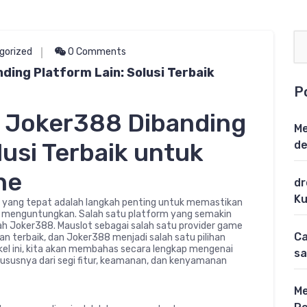
gorized
0 Comments
ding Platform Lain: Solusi Terbaik
P
n Joker388 Dibanding
Me
lusi Terbaik untuk
de
ne
dr
Ku
rm yang tepat adalah langkah penting untuk memastikan
 menguntungkan. Salah satu platform yang semakin
lah Joker388. Mauslot sebagai salah satu provider game
Ca
 terbaik, dan Joker388 menjadi salah satu pilihan
el ini, kita akan membahas secara lengkap mengenai
sa
hususnya dari segi fitur, keamanan, dan kenyamanan
M