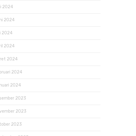
li 2024
ni 2024
i 2024
ril 2024
ret 2024
bruari 2024
nuari 2024
sember 2023
vember 2023
tober 2023