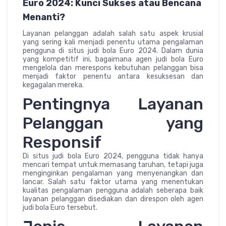
Euro 2024: Kunci Sukses atau Bencana
Menanti?
Layanan pelanggan adalah salah satu aspek krusial
yang sering kali menjadi penentu utama pengalaman
pengguna di situs judi bola Euro 2024. Dalam dunia
yang kompetitif ini, bagaimana agen judi bola Euro
mengelola dan merespons kebutuhan pelanggan bisa
menjadi faktor penentu antara kesuksesan dan
kegagalan mereka.
Pentingnya Layanan
Pelanggan yang
Responsif
Di situs judi bola Euro 2024, pengguna tidak hanya
mencari tempat untuk memasang taruhan, tetapi juga
menginginkan pengalaman yang menyenangkan dan
lancar. Salah satu faktor utama yang menentukan
kualitas pengalaman pengguna adalah seberapa baik
layanan pelanggan disediakan dan direspon oleh agen
judi bola Euro tersebut.