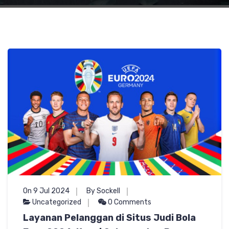
On 9 Jul 2024
By Sockell
Uncategorized
0 Comments
Layanan Pelanggan di Situs Judi Bola