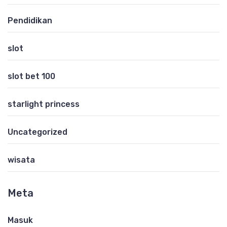
Pendidikan
slot
slot bet 100
starlight princess
Uncategorized
wisata
Meta
Masuk