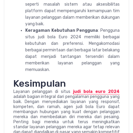
seperti masalah sistem atau aksesibilitas
platform dapat mempengaruhi kemampuan tim
layanan pelanggan dalam memberikan dukungan
yang baik.
Keragaman Kebutuhan Pengguna
: Pengguna
situs judi bola Euro 2024 memiliki berbagai
kebutuhan dan preferensi. Mengakomodasi
berbagai permintaan dari berbagai latar belakang
dapat menjadi tantangan tersendiri dalam
memberikan layanan pelanggan yang
memuaskan.
Kesimpulan
Layanan pelanggan di situs
judi bola euro 2024
adalah bagian integral dari pengalaman pengguna yang
baik. Dengan menyediakan layanan yang responsif,
kompeten, dan ramah, agen judi bola Euro dapat
membangun hubungan yang kuat dengan pelanggan
mereka dan membedakan diri mereka dari pesaing.
Penting bagi mereka untuk terus meningkatkan
standar layanan pelanggan mereka agar tetap relevan
dan dapat diandalkan di pasar yang semakin kompetitif