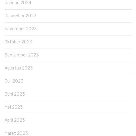
Januari 2024
Desember 2023
November 2023
Oktober 2023
September 2023
Agustus 2023
Juli 2023
Juni 2023
Mei 2023
April 2023
Maret 2023