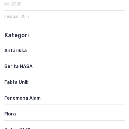
Mei 2020
Februari 2017
Kategori
Antariksa
Berita NASA
Fakta Unik
Fenomena Alam
Flora