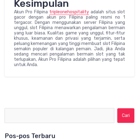
Kesimpulan
Akun Pro Filipina
tripleonehospitality
adalah situs slot
gacor dengan akun pro Filipina paling resmi no 1
tergacor. Dengan menggunakan server Filipina yang
unggul, slot Filipina menawarkan pengalaman bermain
yang luar biasa. Kualitas game yang unggul, fitur-fitur
khusus, keamanan dan privasi yang terjamin, serta
peluang kemenangan yang tinggi membuat slot Filipina
semakin populer di kalangan pemain. Jadi, jika Anda
sedang mencari pengalaman bermain slot yang tak
terlupakan, Akun Pro Filipina adalah pilihan yang tepat
untuk Anda.
Cari untuk:
Pos-pos Terbaru