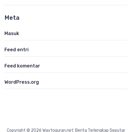
Meta
Masuk
Feed entri
Feed komentar
WordPress.org
Copyright © 2026 Waytoquran.net: Berita Terlengkap Seputar