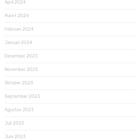
April 2024
Maret 2024
Februari 2024
Januari 2024
Desember 2023
November 2023
Oktober 2023
September 2023
Agustus 2023
Juli 2023
Juni 2023