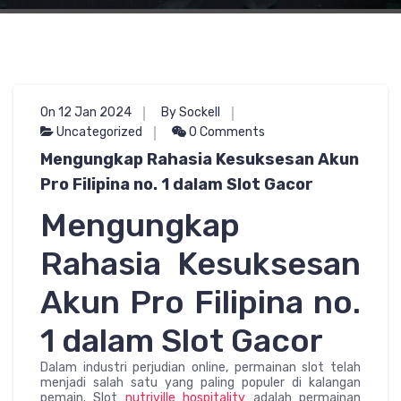
On 12 Jan 2024
By Sockell
Uncategorized
0 Comments
Mengungkap Rahasia Kesuksesan Akun
Pro Filipina no. 1 dalam Slot Gacor
Mengungkap
Rahasia Kesuksesan
Akun Pro Filipina no.
1 dalam Slot Gacor
Dalam industri perjudian online, permainan slot telah
menjadi salah satu yang paling populer di kalangan
pemain. Slot
nutriville hospitality
adalah permainan