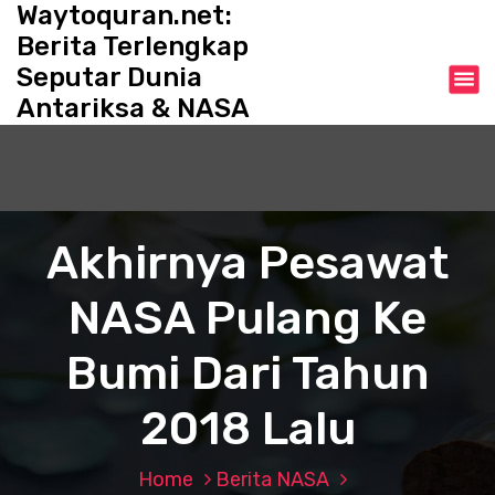
Waytoquran.net:
S
k
Berita Terlengkap
i
Seputar Dunia
p
Antariksa & NASA
t
o
c
o
n
t
Akhirnya Pesawat
e
n
NASA Pulang Ke
t
Bumi Dari Tahun
2018 Lalu
Home
Berita NASA