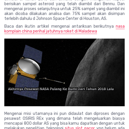
berisikan sampel asteroid yang telah diambil dari Bennu. Dan
mengenai proses selanjutnya untuk 25% sampel yang diambil ini
akan dicoba dilakukan analisa dan 75% sampel akan disimpan
terlebih dahulu d Johnson Space Center di Houston, AS.
Baca dan ikutin artikel mengenai antariksan berikutnya
nasa
komplain china perihal jatuhnya roket di Maladewa
Mengenai misi utamanya ini pun didaulat dan diproses dengan
pesawat OSIRIS REx yang dimana telah mengeluarkan biasya
mencapai 800 dollar AS yang bisa kamu dapatkan dengan untuk
melakukan penelitian teknologi
situs slot gacor
yng belum ada