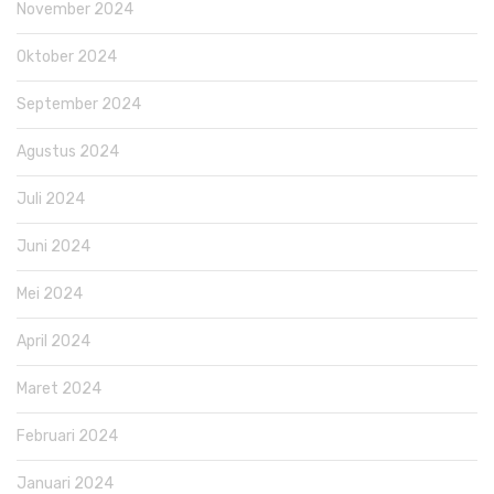
November 2024
Oktober 2024
September 2024
Agustus 2024
Juli 2024
Juni 2024
Mei 2024
April 2024
Maret 2024
Februari 2024
Januari 2024