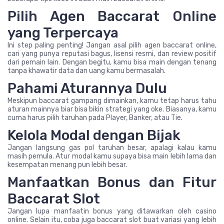
Pilih Agen Baccarat Online
yang Terpercaya
Ini step paling penting! Jangan asal pilih agen baccarat online,
cari yang punya reputasi bagus, lisensi resmi, dan review positif
dari pemain lain. Dengan begitu, kamu bisa main dengan tenang
tanpa khawatir data dan uang kamu bermasalah.
Pahami Aturannya Dulu
Meskipun baccarat gampang dimainkan, kamu tetap harus tahu
aturan mainnya biar bisa bikin strategi yang oke. Biasanya, kamu
cuma harus pilih taruhan pada Player, Banker, atau Tie.
Kelola Modal dengan Bijak
Jangan langsung gas pol taruhan besar, apalagi kalau kamu
masih pemula. Atur modal kamu supaya bisa main lebih lama dan
kesempatan menang pun lebih besar.
Manfaatkan Bonus dan Fitur
Baccarat Slot
Jangan lupa manfaatin bonus yang ditawarkan oleh casino
online. Selain itu, coba juga baccarat slot buat variasi yang lebih