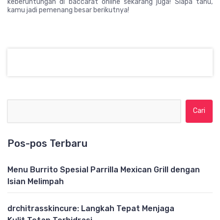
keberuntungan di baccarat online sekarang juga! Siapa tahu,
kamu jadi pemenang besar berikutnya!
Cari untuk:
Pos-pos Terbaru
Menu Burrito Spesial Parrilla Mexican Grill dengan
Isian Melimpah
drchitrasskincure: Langkah Tepat Menjaga