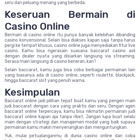
seru dan peluang menang yang berbeda.
Keseruan Bermain di
Casino Online
Bermain di casino online itu punya banyak kelebihan dibanding
casino konvensional. Selain bisa diakses kapan saja tanpa harus
pergi ke tempat khusus, casino online juga menyediakan fitur live
casino. Kamu bisa ngerasain suasana baccarat casino asli
dengan dealer nyata yang disiarkan langsung via streaming.
Serasa main langsung di casino beneran, kan?
Selain baccarat, kamu juga bisa coba berbagai permainan lain
yang biasanya ada di casino online, seperti roulette, blackjack,
hingga baccarat slot yang penuh warna.
Kesimpulan
Baccarat online jadi pilihan tepat buat kamu yang pengen main
judi baccarat dengan cara yang praktis dan seru. Dengan agen
baccarat online terpercaya, kamu bisa nikmatin permainan judi
baccarat online kapan aja tanpa ribet. Jangan lupa buat selalu
main dengan strategi dan manajemen modal yang baik supaya
permainan kamu makin menyenangkan dan menguntungkan.
Yuk, mulai petualanganmu di dunia casino online dan coba