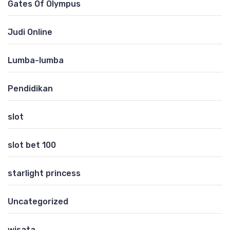
Gates Of Olympus
Judi Online
Lumba-lumba
Pendidikan
slot
slot bet 100
starlight princess
Uncategorized
wisata