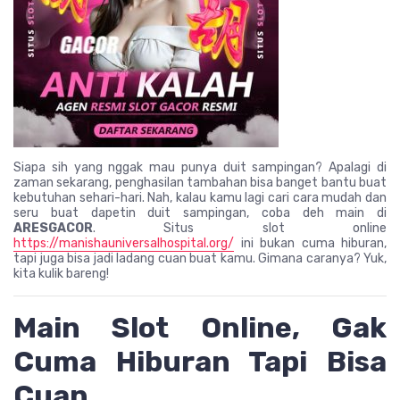
Siapa sih yang nggak mau punya duit sampingan? Apalagi di
zaman sekarang, penghasilan tambahan bisa banget bantu buat
kebutuhan sehari-hari. Nah, kalau kamu lagi cari cara mudah dan
seru buat dapetin duit sampingan, coba deh main di
ARESGACOR
. Situs slot online
https://manishauniversalhospital.org/
ini bukan cuma hiburan,
tapi juga bisa jadi ladang cuan buat kamu. Gimana caranya? Yuk,
kita kulik bareng!
Main Slot Online, Gak
Cuma Hiburan Tapi Bisa
Cuan