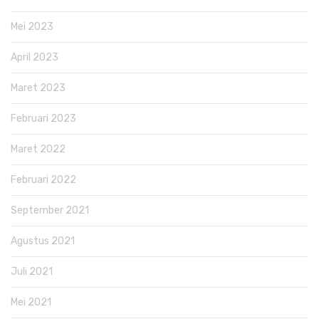
Mei 2023
April 2023
Maret 2023
Februari 2023
Maret 2022
Februari 2022
September 2021
Agustus 2021
Juli 2021
Mei 2021