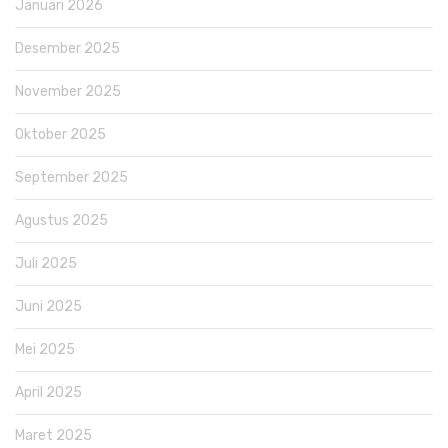
Januari 2026
Desember 2025
November 2025
Oktober 2025
September 2025
Agustus 2025
Juli 2025
Juni 2025
Mei 2025
April 2025
Maret 2025