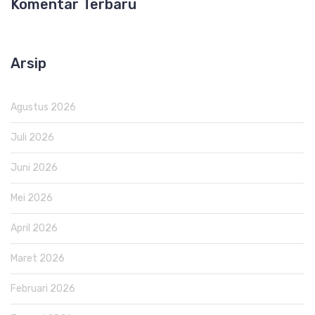
Komentar Terbaru
Arsip
Agustus 2026
Juli 2026
Juni 2026
Mei 2026
April 2026
Maret 2026
Februari 2026