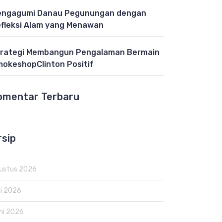
engagumi Danau Pegunungan dengan
fleksi Alam yang Menawan
rategi Membangun Pengalaman Bermain
okeshopClinton Positif
omentar Terbaru
rsip
ustus 2026
li 2026
ni 2026