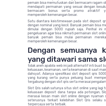
pemain bisa memutuskan dari bermacam ragam obye
mendapati permainan yang sesuai dengan kesukaa
bermacam bonus serta promo atraktif 
memperoleh kemenangan besar.
Satu diantara keistimewaan pada slot deposit qr
dengan nominal yang kecil. Banyak pemain bisa m
dimulai dengan 5000 rupiah saja. Perihal in
pengeluaran agar bisa nikmati permainan slot online
banyak pemain bisa mulai permainan merek
memperoleh kemenangan besar.
Dengan semuanya ke
yang ditawari sama slo
tidak aneh apabila web ini jadi alternatif inti buat 
keluasaan, keamanan, serta keamanan di saat ma
dahsyat. Adanya spesifikasi slot deposit qris 5
yang kurang serta punya peluang buat memper
tergabung dengan slot qris serta merasai pengala
Slot Qris salah satunya situs slot online yang lag
keluasaan deposit dana tanpa ada potongan, Slot
merasai kesan main slot online dengan nyaman s
seterusnya terkait kelebihan Slot Qris selaku
terpercaya serta terbaik.