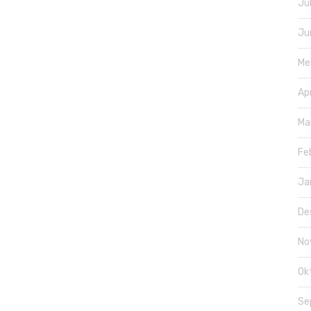
Ju
Ju
Me
Ap
Ma
Fe
Ja
De
No
Ok
Se