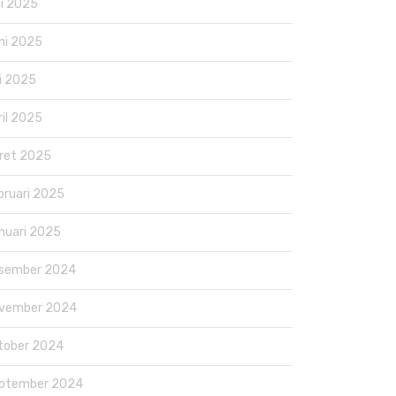
li 2025
ni 2025
i 2025
ril 2025
ret 2025
bruari 2025
nuari 2025
sember 2024
vember 2024
tober 2024
ptember 2024