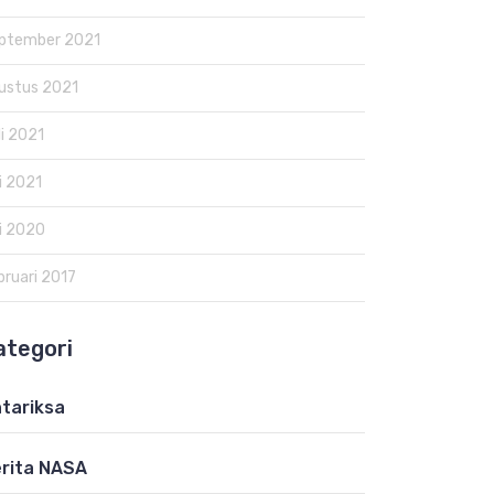
ptember 2021
ustus 2021
li 2021
i 2021
i 2020
bruari 2017
ategori
tariksa
rita NASA