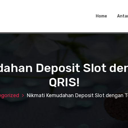
Home
Anta
ahan Deposit Slot de
QRIS!
egorized
Nikmati Kemudahan Deposit Slot dengan T