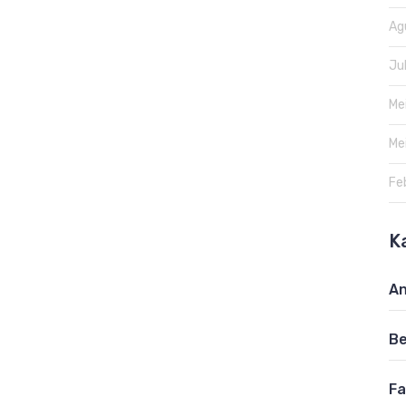
Ag
Ju
Me
Me
Fe
K
An
Be
Fa