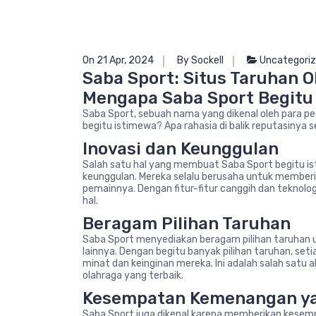
On 21 Apr, 2024
By Sockell
Uncategori
Saba Sport: Situs Taruhan O
Mengapa Saba Sport Begitu 
Saba Sport, sebuah nama yang dikenal oleh para pe
begitu istimewa? Apa rahasia di balik reputasinya 
Inovasi dan Keunggulan
Salah satu hal yang membuat Saba Sport begitu i
keunggulan. Mereka selalu berusaha untuk memberi
pemainnya. Dengan fitur-fitur canggih dan teknolo
hal.
Beragam Pilihan Taruhan
Saba Sport menyediakan beragam pilihan taruhan un
lainnya. Dengan begitu banyak pilihan taruhan, s
minat dan keinginan mereka. Ini adalah salah satu
olahraga yang terbaik.
Kesempatan Kemenangan ya
Saba Sport juga dikenal karena memberikan kesem