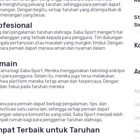
Re
 menghitung peluang taruhan, sehingga para pemain dapat
enangan. Dengan begitu, setiap taruhan yang ditempatkan di
kemenangan yang besar.
St
ofesional
Sm
g dari pengalaman taruhan olahraga. Saba Sport mengerti hal
 pelanggan yang terbaik kepada para pengguna. Tim dukungan
gala pertanyaan atau masalah yang mungkin timbul. Dengan
K
f, para pemain dapat merasa aman dan nyaman dalam
main
A
ama bagi Saba Sport. Mereka menggunakan teknologi enkripsi
n para pengguna. Selain itu, mereka juga terus melakukan
hwa platform mereka tetap aman dan terpercaya. Dengan
 dan fokus pada taruhan mereka.
Ag
mana para pemain dapat berbagi pengalaman, tips, dan
Ju
otivasi satu sama lain, sehingga setiap pemain dapat
gan adanya komunitas yang solid, Saba Sport menjadi lebih
Ju
enjadi rumah bagi para penggemar taruhan olahraga.
mpat Terbaik untuk Taruhan
Me