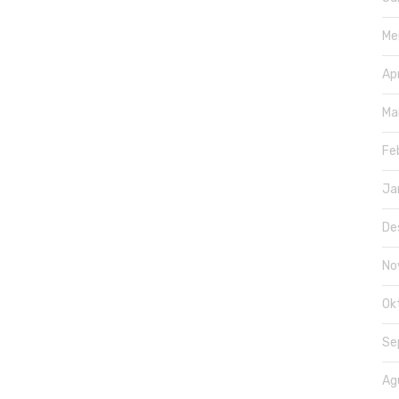
Me
Ap
Ma
Fe
Ja
De
No
Ok
Se
Ag