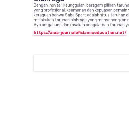
Dengan inovasi, keunggulan, beragam pilihan taru
yang profesional, keamanan dan kepuasan pemain y
keraguan bahwa Saba Sport adalah situs taruhan ol
melakukan taruhan olahraga yang menyenangkan da
Ayo bergabung dan rasakan pengalaman taruhan ya
https://aiua-journalofislamiceducation.net/