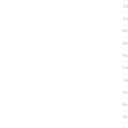
Ju
Ju
Me
Ap
Ma
Fe
Ja
De
No
Ok