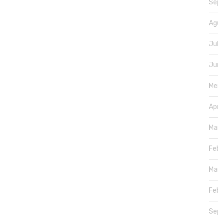
Se
Ag
Ju
Ju
Me
Ap
Ma
Fe
Ma
Fe
Se