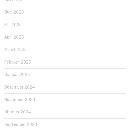
Juni 2025
Mei 2025
April 2025
Maret 2025
Februari 2025
Januari 2025
Desember 2024
November 2024
Oktober 2024
September 2024