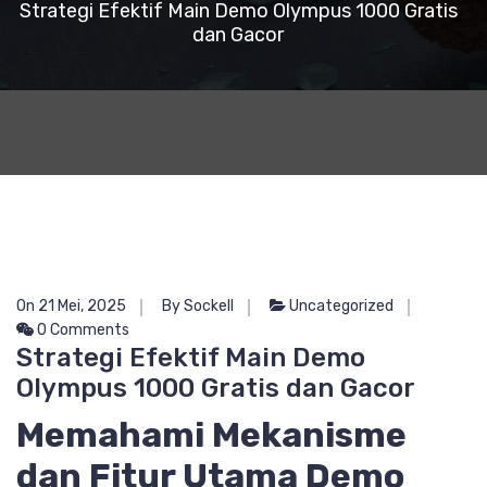
Strategi Efektif Main Demo Olympus 1000 Gratis
dan Gacor
On 21 Mei, 2025
By Sockell
Uncategorized
0 Comments
Strategi Efektif Main Demo
Olympus 1000 Gratis dan Gacor
Memahami Mekanisme
dan Fitur Utama Demo