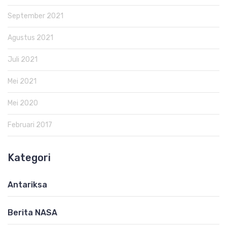
September 2021
Agustus 2021
Juli 2021
Mei 2021
Mei 2020
Februari 2017
Kategori
Antariksa
Berita NASA