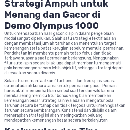
Strategi Ampuh untuk
Menang dan Gacor di
Demo Olympus 1000
Untuk mendapatkan hasil gacor, disiplin dalam pengelolaan
modal sangat diperlukan. Salah satu strategi efektif adalah
dengan membatasi jumlah taruhan dan menentukan target
kemenangan serta batas kerugian sebelum memulai permainan.
Pendekatan ini membantu pemain tetap fokus dan tidak
terbawa suasana saat permainan berlangsung. Menggunakan
fitur auto-spin secara bijak juga dapat membantu mengamati
pola kemenangan secara lebih objektif, sehingga strategi dapat
disesuaikan secara dinamis.
Selain itu, memanfaatkan fitur bonus dan free spins secara
optimal adalah kunci utama untuk permainan gacor. Pemain
harus aktif memperhatikan simbol scatter dan wild karena
mereka sering memicu fitur bonus yang bisa memberikan
kemenangan besar. Strategi lainnya adalah mengatur pola
taruhan secara bertahap dan tidak tergoda untuk meningkatkan
taruhan secara sembarangan. Konsistensi dan disiplin dalam
menerapkan strategi ini akan meningkatkan peluang
mendapatkan kemenangan besar secara berkelanjutan.