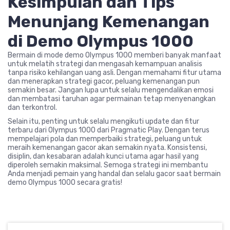
Kesimpulan dan Tips
Menunjang Kemenangan
di Demo Olympus 1000
Bermain di mode demo Olympus 1000 memberi banyak manfaat
untuk melatih strategi dan mengasah kemampuan analisis
tanpa risiko kehilangan uang asli. Dengan memahami fitur utama
dan menerapkan strategi gacor, peluang kemenangan pun
semakin besar. Jangan lupa untuk selalu mengendalikan emosi
dan membatasi taruhan agar permainan tetap menyenangkan
dan terkontrol.
Selain itu, penting untuk selalu mengikuti update dan fitur
terbaru dari Olympus 1000 dari Pragmatic Play. Dengan terus
mempelajari pola dan memperbaiki strategi, peluang untuk
meraih kemenangan gacor akan semakin nyata. Konsistensi,
disiplin, dan kesabaran adalah kunci utama agar hasil yang
diperoleh semakin maksimal. Semoga strategi ini membantu
Anda menjadi pemain yang handal dan selalu gacor saat bermain
demo Olympus 1000 secara gratis!