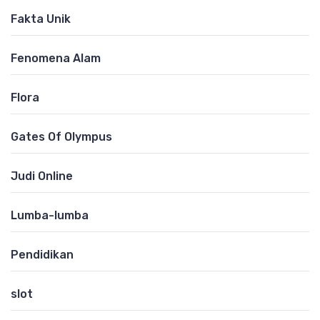
Fakta Unik
Fenomena Alam
Flora
Gates Of Olympus
Judi Online
Lumba-lumba
Pendidikan
slot