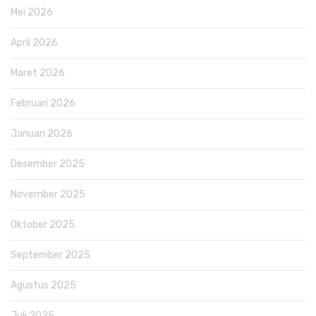
Mei 2026
April 2026
Maret 2026
Februari 2026
Januari 2026
Desember 2025
November 2025
Oktober 2025
September 2025
Agustus 2025
Juli 2025