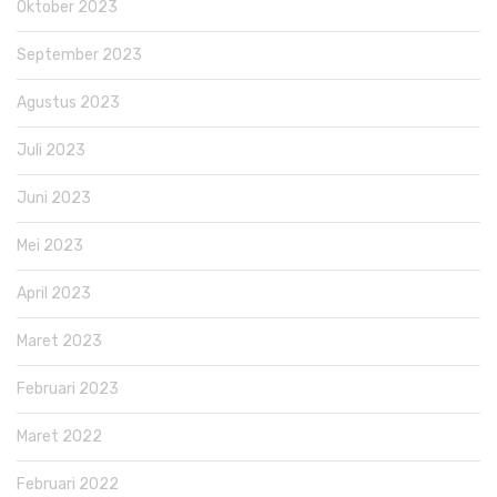
Oktober 2023
September 2023
Agustus 2023
Juli 2023
Juni 2023
Mei 2023
April 2023
Maret 2023
Februari 2023
Maret 2022
Februari 2022